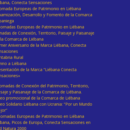
ébana, Conecta Sensaciones
 Jornada Europeas de Patrimonio en Liébana
namización, Desarrollo y Fomento de la Comarca
baniega
I Jornadas Europeas de Patrimonio en Liébana
rnadas de Conexión, Territorio, Paisaje y Paisanaje
 la Comarca de Liébana
imer Aniversario de la Marca Liébana, Conecta
nsaciones
ntabria Rural
mno a Liébana
esentación de la Marca “Liébana Conecta
nsaciones»
Jornadas de Conexión del Patrimonio, Territorio,
isaje y Paisanaje de la Comarca de Liébana.
deo promocional de la Comarca de Liébana
deo Solidario Liébana con Ucrania: “Por un Mundo
jor”
 Jornadas Europeas de Patrimonio en Liébana
ébana, Picos de Europa, Conecta Sensaciones en
d Natura 2000