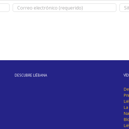
DESCUBRE LIÉBANA
VÍ
De
Pr
Li
La 
Na
Bl
Lié