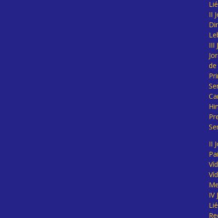
Li
II
Di
Le
II
Jo
de
Pr
Se
Ca
Hi
Pr
Se
II 
Pa
Ví
Ví
Me
IV
Li
Re