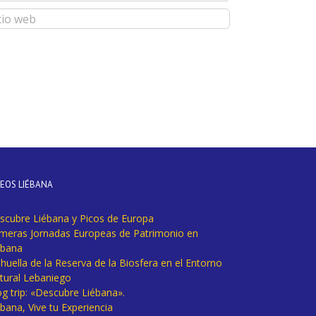
DEOS LIÉBANA
scubre Liébana y Picos de Europa
imeras Jornadas Europeas de Patrimonio en
ébana
huella de la Reserva de la Biosfera en el Entorno
tural Lebaniego
og trip: «Descubre Liébana».
bana, Vive tu Experiencia