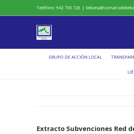
Saltar
Teléfono: 942 730 726
|
liebana@comarcadelieb
al
contenido
GRUPO DE ACCIÓN LOCAL
TRANSPAR
LI
Extracto Subvenciones Red d