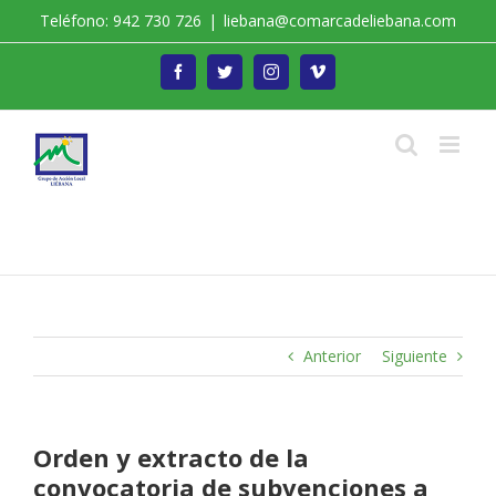
Saltar
Teléfono: 942 730 726
|
liebana@comarcadeliebana.com
al
contenido
Facebook
Twitter
Instagram
Vimeo
Trabajamos por el Desarrollo de la Comarca de
Liébana
Anterior
Siguiente
Orden y extracto de la
convocatoria de subvenciones a