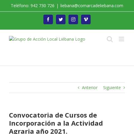
Saltar
Teléfono: 942 730 726
|
liebana@comarcadeliebana.com
al
contenido
Facebook
Twitter
Instagram
Vimeo
Trabajamos por el Desarrollo de la Comarca de
Liébana
Anterior
Siguiente
Convocatoria de Cursos de
Incorporación a la Actividad
Agraria año 2021.