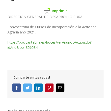
Imprimir
DIRECCIÓN GENERAL DE DESARROLLO RURAL
Convocatoria de Cursos de Incorporación a la Actividad
Agraria año 2021.
https://boc.cantabria.es/boces/verAnuncioAction.do?
idAnuBlob=356534
¡Comparte en tus redes!
Facebook
Twitter
LinkedIn
Pinterest
Correo
electrónico