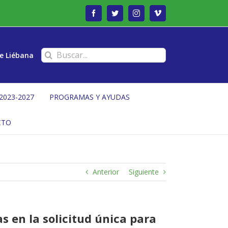
Facebook
Twitter
Instagram
Vimeo
Buscar:
e Liébana
2023-2027
PROGRAMAS Y AYUDAS
CTO
Anterior
Siguiente
s en la solicitud única para