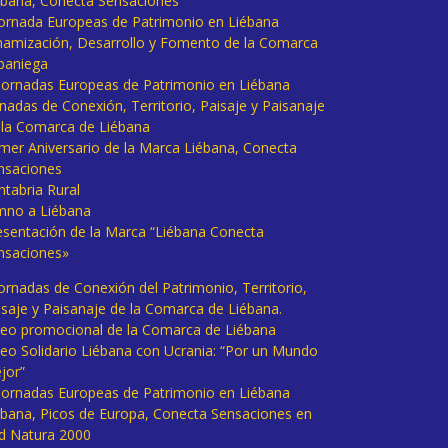
ébana, Conecta Sensaciones
 Jornada Europeas de Patrimonio en Liébana
namización, Desarrollo y Fomento de la Comarca
baniega
I Jornadas Europeas de Patrimonio en Liébana
rnadas de Conexión, Territorio, Paisaje y Paisanaje
 la Comarca de Liébana
imer Aniversario de la Marca Liébana, Conecta
nsaciones
ntabria Rural
mno a Liébana
esentación de la Marca “Liébana Conecta
nsaciones»
Jornadas de Conexión del Patrimonio, Territorio,
isaje y Paisanaje de la Comarca de Liébana.
deo promocional de la Comarca de Liébana
deo Solidario Liébana con Ucrania: “Por un Mundo
jor”
 Jornadas Europeas de Patrimonio en Liébana
ébana, Picos de Europa, Conecta Sensaciones en
d Natura 2000