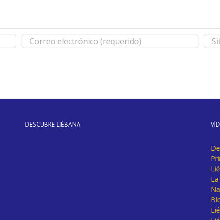
DESCUBRE LIÉBANA
VÍ
De
Pr
Li
La 
Na
Bl
Lié