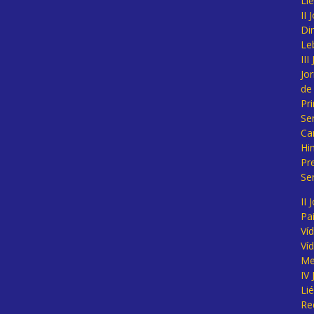
Li
II
Di
Le
II
Jo
de
Pr
Se
Ca
Hi
Pr
Se
II 
Pa
Ví
Ví
Me
IV
Li
Re