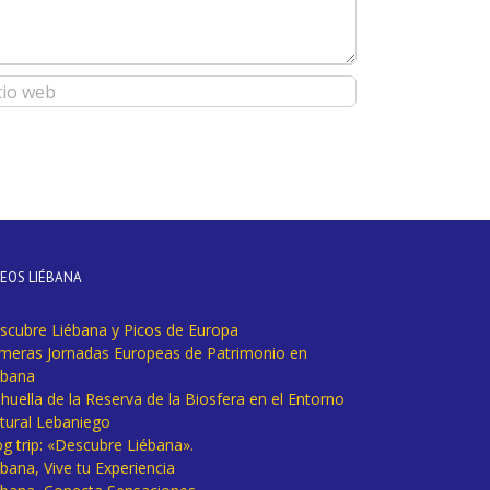
DEOS LIÉBANA
scubre Liébana y Picos de Europa
imeras Jornadas Europeas de Patrimonio en
ébana
huella de la Reserva de la Biosfera en el Entorno
tural Lebaniego
og trip: «Descubre Liébana».
bana, Vive tu Experiencia