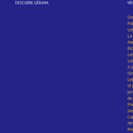
DESCUBRE LIÉBANA
VÍ
De
Pr
Li
La 
Na
Bl
Lié
Li
II
Di
Le
II
Jo
de
Pr
Se
Ca
Hi
Pr