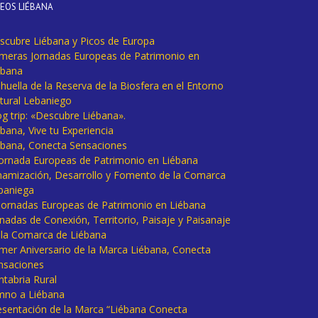
DEOS LIÉBANA
scubre Liébana y Picos de Europa
imeras Jornadas Europeas de Patrimonio en
ébana
huella de la Reserva de la Biosfera en el Entorno
tural Lebaniego
og trip: «Descubre Liébana».
bana, Vive tu Experiencia
ébana, Conecta Sensaciones
 Jornada Europeas de Patrimonio en Liébana
namización, Desarrollo y Fomento de la Comarca
baniega
I Jornadas Europeas de Patrimonio en Liébana
rnadas de Conexión, Territorio, Paisaje y Paisanaje
 la Comarca de Liébana
imer Aniversario de la Marca Liébana, Conecta
nsaciones
ntabria Rural
mno a Liébana
esentación de la Marca “Liébana Conecta