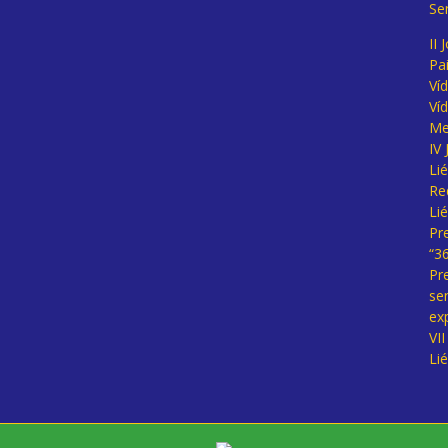
Se
II 
Pa
Ví
Ví
Me
IV
Li
Re
Li
Pr
“3
Pr
se
ex
VI
Li