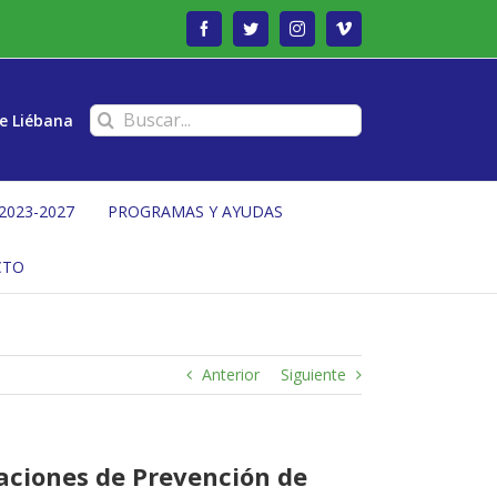
Facebook
Twitter
Instagram
Vimeo
Buscar:
e Liébana
2023-2027
PROGRAMAS Y AYUDAS
CTO
Anterior
Siguiente
aciones de Prevención de