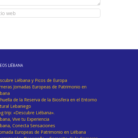
DEOS LIÉBANA
scubre Liébana y Picos de Europa
imeras Jornadas Europeas de Patrimonio en
ébana
huella de la Reserva de la Biosfera en el Entorno
tural Lebaniego
og trip: «Descubre Liébana».
bana, Vive tu Experiencia
ébana, Conecta Sensaciones
 Jornada Europeas de Patrimonio en Liébana