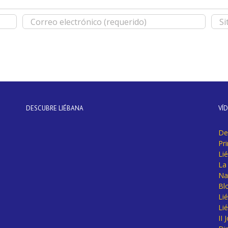
DESCUBRE LIÉBANA
VÍ
De
Pr
Li
La 
Na
Bl
Lié
Li
II