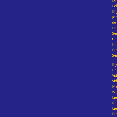
Di
Le
II
Jo
de
Pr
Se
Ca
Hi
Pr
Se
II 
Pa
Ví
Ví
Me
IV
Li
Re
Li
Pr