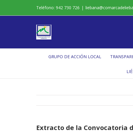
Saltar
Teléfono: 942 730 726
|
liebana@comarcadelieb
al
contenido
GRUPO DE ACCIÓN LOCAL
TRANSPAR
LI
Extracto de la Convocatoria 