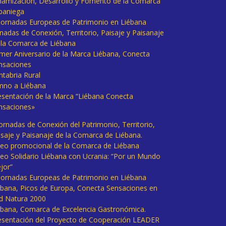
namización, Desarrollo y Fomento de la Comarca
baniega
I Jornadas Europeas de Patrimonio en Liébana
rnadas de Conexión, Territorio, Paisaje y Paisanaje
 la Comarca de Liébana
imer Aniversario de la Marca Liébana, Conecta
nsaciones
ntabria Rural
mno a Liébana
esentación de la Marca “Liébana Conecta
nsaciones»
Jornadas de Conexión del Patrimonio, Territorio,
isaje y Paisanaje de la Comarca de Liébana.
deo promocional de la Comarca de Liébana
deo Solidario Liébana con Ucrania: “Por un Mundo
jor”
 Jornadas Europeas de Patrimonio en Liébana
ébana, Picos de Europa, Conecta Sensaciones en
d Natura 2000
ébana, Comarca de Excelencia Gastronómica.
esentación del Proyecto de Cooperación LEADER