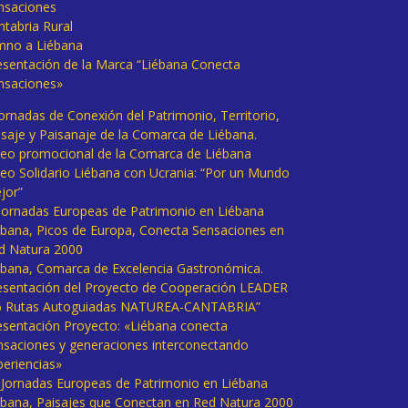
nsaciones
ntabria Rural
mno a Liébana
esentación de la Marca “Liébana Conecta
nsaciones»
Jornadas de Conexión del Patrimonio, Territorio,
isaje y Paisanaje de la Comarca de Liébana.
deo promocional de la Comarca de Liébana
deo Solidario Liébana con Ucrania: “Por un Mundo
jor”
 Jornadas Europeas de Patrimonio en Liébana
ébana, Picos de Europa, Conecta Sensaciones en
d Natura 2000
ébana, Comarca de Excelencia Gastronómica.
esentación del Proyecto de Cooperación LEADER
6 Rutas Autoguiadas NATUREA-CANTABRIA”
esentación Proyecto: «Liébana conecta
nsaciones y generaciones interconectando
periencias»
I Jornadas Europeas de Patrimonio en Liébana
ébana, Paisajes que Conectan en Red Natura 2000