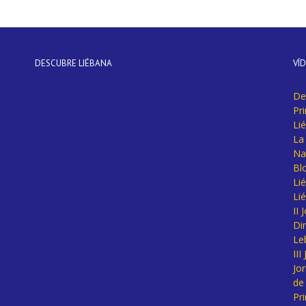
DESCUBRE LIÉBANA
VÍ
De
Pr
Li
La 
Na
Bl
Lié
Li
II
Di
Le
II
Jo
de
Pr