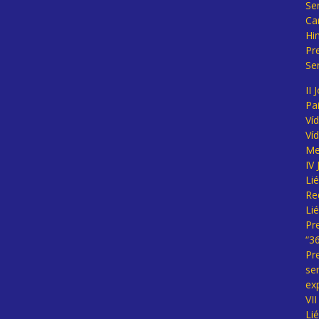
Se
Ca
Hi
Pr
Se
II 
Pa
Ví
Ví
Me
IV
Li
Re
Li
Pr
“3
Pr
se
ex
VI
Li