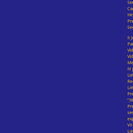
Se
Ca
Hi
Pr
Se
II 
Pa
Ví
Ví
Me
IV
Li
Re
Li
Pr
“3
Pr
se
ex
VI
Li