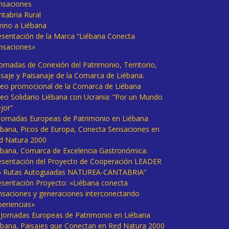
nsaciones
ntabria Rural
mno a Liébana
esentación de la Marca “Liébana Conecta
nsaciones»
Jornadas de Conexión del Patrimonio, Territorio,
isaje y Paisanaje de la Comarca de Liébana.
deo promocional de la Comarca de Liébana
deo Solidario Liébana con Ucrania: “Por un Mundo
jor”
 Jornadas Europeas de Patrimonio en Liébana
ébana, Picos de Europa, Conecta Sensaciones en
d Natura 2000
ébana, Comarca de Excelencia Gastronómica.
esentación del Proyecto de Cooperación LEADER
6 Rutas Autoguiadas NATUREA-CANTABRIA”
esentación Proyecto: «Liébana conecta
nsaciones y generaciones interconectando
periencias»
I Jornadas Europeas de Patrimonio en Liébana
ébana, Paisajes que Conectan en Red Natura 2000