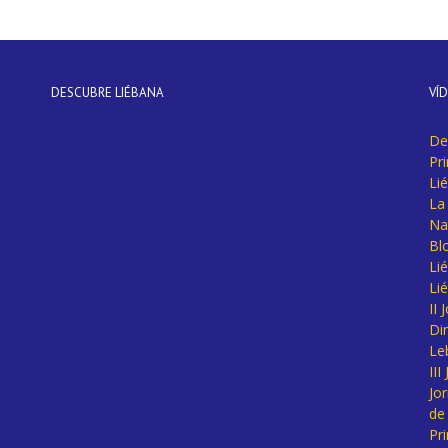
DESCUBRE LIÉBANA
VÍ
De
Pr
Li
La 
Na
Bl
Lié
Li
II
Di
Le
II
Jo
de
Pr