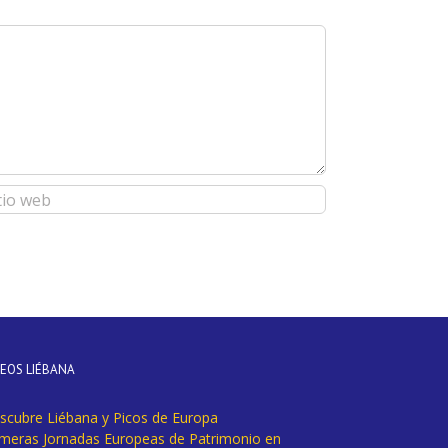
DEOS LIÉBANA
scubre Liébana y Picos de Europa
imeras Jornadas Europeas de Patrimonio en