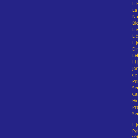
Li
La 
Na
Bl
Lié
Li
II
Di
Le
II
Jo
de
Pr
Se
Ca
Hi
Pr
Se
II 
Pa
Ví