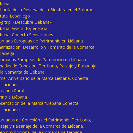
ébana
huella de la Reserva de la Biosfera en el Entorno
tural Lebaniego
og trip: «Descubre Liébana».
bana, Vive tu Experiencia
ébana, Conecta Sensaciones
 Jornada Europeas de Patrimonio en Liébana
namización, Desarrollo y Fomento de la Comarca
baniega
I Jornadas Europeas de Patrimonio en Liébana
rnadas de Conexión, Territorio, Paisaje y Paisanaje
 la Comarca de Liébana
imer Aniversario de la Marca Liébana, Conecta
nsaciones
ntabria Rural
mno a Liébana
esentación de la Marca “Liébana Conecta
nsaciones»
Jornadas de Conexión del Patrimonio, Territorio,
isaje y Paisanaje de la Comarca de Liébana.
deo promocional de la Comarca de Liébana