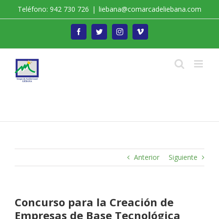
Saltar
Teléfono: 942 730 726
|
liebana@comarcadeliebana.com
al
contenido
Facebook
Twitter
Instagram
Vimeo
Trabajamos por el Desarrollo de la Comarca de
Liébana
Anterior
Siguiente
Concurso para la Creación de
Empresas de Base Tecnológica