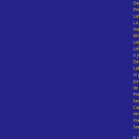
De
Pr
Li
La 
Na
Bl
Lié
Li
II
Di
Le
II
Jo
de
Pr
Se
Ca
Hi
Pr
Se
II 