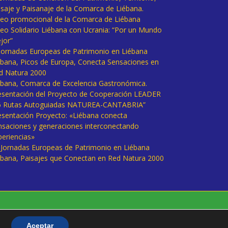
isaje y Paisanaje de la Comarca de Liébana.
deo promocional de la Comarca de Liébana
deo Solidario Liébana con Ucrania: “Por un Mundo
jor”
 Jornadas Europeas de Patrimonio en Liébana
ébana, Picos de Europa, Conecta Sensaciones en
d Natura 2000
ébana, Comarca de Excelencia Gastronómica.
esentación del Proyecto de Cooperación LEADER
6 Rutas Autoguiadas NATUREA-CANTABRIA”
esentación Proyecto: «Liébana conecta
nsaciones y generaciones interconectando
periencias»
I Jornadas Europeas de Patrimonio en Liébana
ébana, Paisajes que Conectan en Red Natura 2000
Aceptar