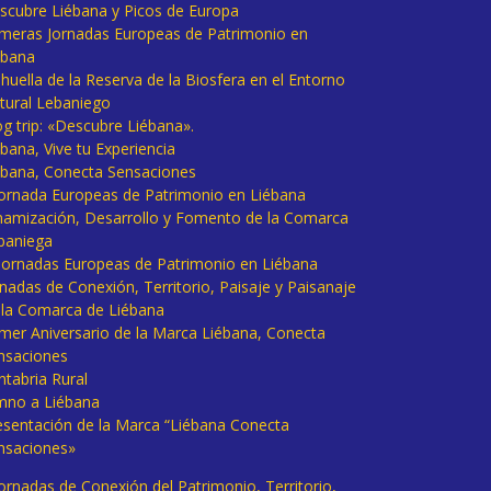
scubre Liébana y Picos de Europa
imeras Jornadas Europeas de Patrimonio en
ébana
huella de la Reserva de la Biosfera en el Entorno
tural Lebaniego
og trip: «Descubre Liébana».
bana, Vive tu Experiencia
ébana, Conecta Sensaciones
 Jornada Europeas de Patrimonio en Liébana
namización, Desarrollo y Fomento de la Comarca
baniega
I Jornadas Europeas de Patrimonio en Liébana
rnadas de Conexión, Territorio, Paisaje y Paisanaje
 la Comarca de Liébana
imer Aniversario de la Marca Liébana, Conecta
nsaciones
ntabria Rural
mno a Liébana
esentación de la Marca “Liébana Conecta
nsaciones»
Jornadas de Conexión del Patrimonio, Territorio,