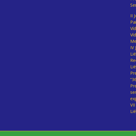
Se
II 
Pa
Ví
Ví
Me
IV
Li
Re
Li
Pr
“3
Pr
se
ex
VI
Li