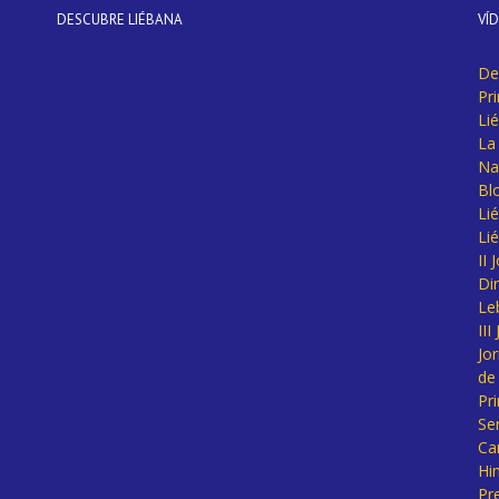
DESCUBRE LIÉBANA
VÍ
De
Pr
Li
La 
Na
Bl
Lié
Li
II
Di
Le
II
Jo
de
Pr
Se
Ca
Hi
Pr