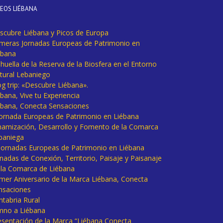
DEOS LIÉBANA
scubre Liébana y Picos de Europa
imeras Jornadas Europeas de Patrimonio en
ébana
huella de la Reserva de la Biosfera en el Entorno
tural Lebaniego
og trip: «Descubre Liébana».
bana, Vive tu Experiencia
ébana, Conecta Sensaciones
 Jornada Europeas de Patrimonio en Liébana
namización, Desarrollo y Fomento de la Comarca
baniega
I Jornadas Europeas de Patrimonio en Liébana
rnadas de Conexión, Territorio, Paisaje y Paisanaje
 la Comarca de Liébana
imer Aniversario de la Marca Liébana, Conecta
nsaciones
ntabria Rural
mno a Liébana
esentación de la Marca “Liébana Conecta