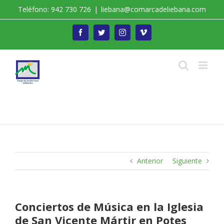
Saltar
Teléfono: 942 730 726
|
liebana@comarcadeliebana.com
al
contenido
Facebook
Twitter
Instagram
Vimeo
Trabajamos por el Desarrollo de la Comarca de
Liébana
Anterior
Siguiente
Conciertos de Música en la Iglesia
de San Vicente Mártir en Potes