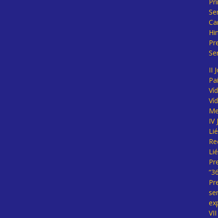
Pr
Se
Ca
Hi
Pr
Se
II 
Pa
Ví
Ví
Me
IV
Li
Re
Li
Pr
“3
Pr
se
ex
VI