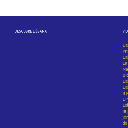
DESCUBRE LIÉBANA
VÍ
De
Pr
Li
La 
Na
Bl
Lié
Li
II
Di
Le
II
Jo
de