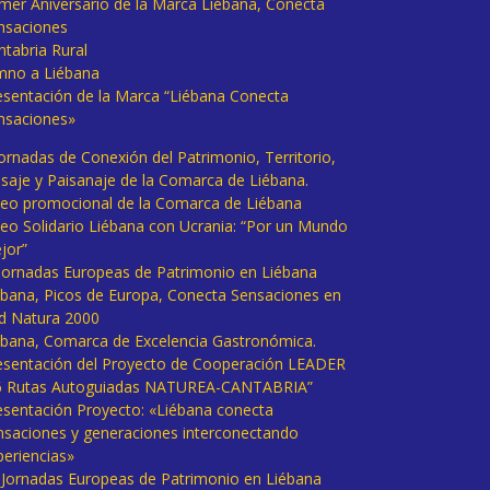
imer Aniversario de la Marca Liébana, Conecta
nsaciones
ntabria Rural
mno a Liébana
esentación de la Marca “Liébana Conecta
nsaciones»
Jornadas de Conexión del Patrimonio, Territorio,
isaje y Paisanaje de la Comarca de Liébana.
deo promocional de la Comarca de Liébana
deo Solidario Liébana con Ucrania: “Por un Mundo
jor”
 Jornadas Europeas de Patrimonio en Liébana
ébana, Picos de Europa, Conecta Sensaciones en
d Natura 2000
ébana, Comarca de Excelencia Gastronómica.
esentación del Proyecto de Cooperación LEADER
6 Rutas Autoguiadas NATUREA-CANTABRIA”
esentación Proyecto: «Liébana conecta
nsaciones y generaciones interconectando
periencias»
I Jornadas Europeas de Patrimonio en Liébana