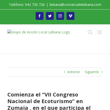
Saltar
Teléfono: 942 730 726
|
liebana@comarcadeliebana.com
al
contenido
Facebook
Twitter
Instagram
Vimeo
Trabajamos por el Desarrollo de la Comarca de
Liébana
Anterior
Siguiente
Comienza el “VII Congreso
Nacional de Ecoturismo” en
Zumaia , en el que participa el