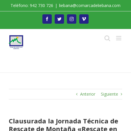
Saltar
Teléfono: 942 730 726
|
liebana@comarcadeliebana.com
al
contenido
Facebook
Twitter
Instagram
Vimeo
Trabajamos por el Desarrollo de la Comarca de
Liébana
Anterior
Siguiente
Clausurada la Jornada Técnica de
Rescate de Montaña «Rescate en