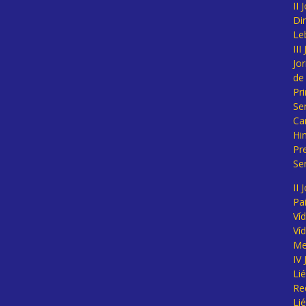
II
Di
Le
II
Jo
de
Pr
Se
Ca
Hi
Pr
Se
II 
Pa
Ví
Ví
Me
IV
Li
Re
Li