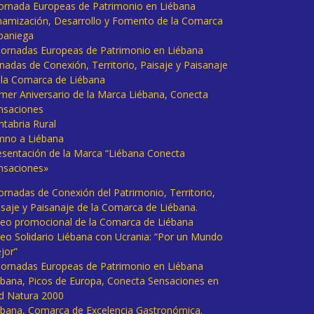
 Jornada Europeas de Patrimonio en Liébana
namización, Desarrollo y Fomento de la Comarca
baniega
I Jornadas Europeas de Patrimonio en Liébana
rnadas de Conexión, Territorio, Paisaje y Paisanaje
 la Comarca de Liébana
imer Aniversario de la Marca Liébana, Conecta
nsaciones
ntabria Rural
mno a Liébana
esentación de la Marca “Liébana Conecta
nsaciones»
Jornadas de Conexión del Patrimonio, Territorio,
isaje y Paisanaje de la Comarca de Liébana.
deo promocional de la Comarca de Liébana
deo Solidario Liébana con Ucrania: “Por un Mundo
jor”
 Jornadas Europeas de Patrimonio en Liébana
ébana, Picos de Europa, Conecta Sensaciones en
d Natura 2000
ébana, Comarca de Excelencia Gastronómica.