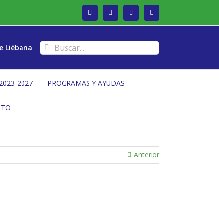
Facebook
Twitter
Instagram
Vimeo
Buscar:
e Liébana
2023-2027
PROGRAMAS Y AYUDAS
CTO
Anterior