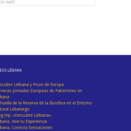
DEOS LIÉBANA
scubre Liébana y Picos de Europa
imeras Jornadas Europeas de Patrimonio en
ébana
huella de la Reserva de la Biosfera en el Entorno
tural Lebaniego
og trip: «Descubre Liébana».
bana, Vive tu Experiencia
ébana, Conecta Sensaciones