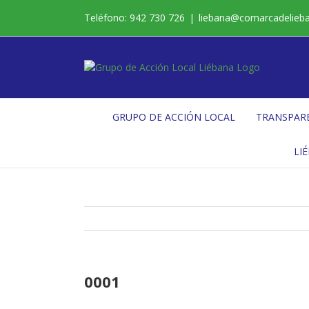
Saltar
Teléfono: 942 730 726
|
liebana@comarcadelieb
al
contenido
GRUPO DE ACCIÓN LOCAL
TRANSPAR
LI
0001