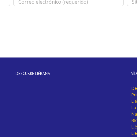
DESCUBRE LIÉBANA
VÍ
De
Pr
Li
La 
Na
Bl
Lié
Li