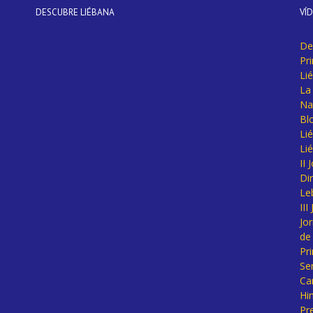
DESCUBRE LIÉBANA
VÍ
De
Pr
Li
La 
Na
Bl
Lié
Li
II
Di
Le
II
Jo
de
Pr
Se
Ca
Hi
Pr