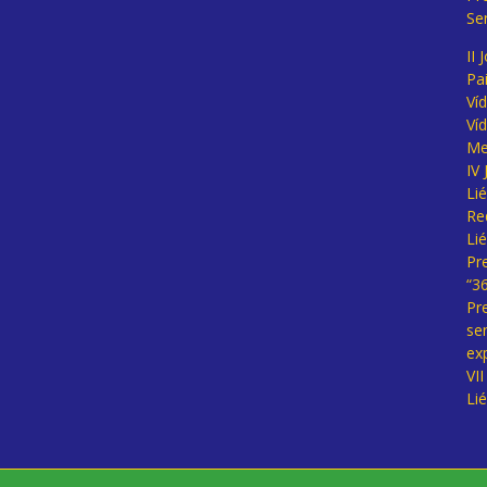
Se
II 
Pa
Ví
Ví
Me
IV
Li
Re
Li
Pr
“3
Pr
se
ex
VI
Li