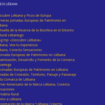
DEOS LIÉBANA
scubre Liébana y Picos de Europa
imeras Jornadas Europeas de Patrimonio en
ébana
huella de la Reserva de la Biosfera en el Entorno
tural Lebaniego
og trip: «Descubre Liébana».
bana, Vive tu Experiencia
ébana, Conecta Sensaciones
 Jornada Europeas de Patrimonio en Liébana
namización, Desarrollo y Fomento de la Comarca
baniega
I Jornadas Europeas de Patrimonio en Liébana
rnadas de Conexión, Territorio, Paisaje y Paisanaje
 la Comarca de Liébana
imer Aniversario de la Marca Liébana, Conecta
nsaciones
ntabria Rural
mno a Liébana
esentación de la Marca “Liébana Conecta