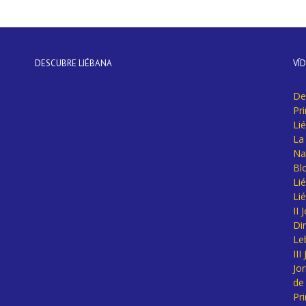
DESCUBRE LIÉBANA
VÍ
De
Pr
Li
La 
Na
Bl
Lié
Li
II
Di
Le
II
Jo
de
Pr