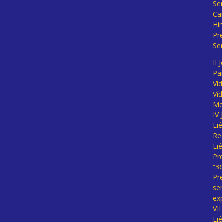
Se
Ca
Hi
Pr
Se
II 
Pa
Ví
Ví
Me
IV
Li
Re
Li
Pr
“3
Pr
se
ex
VI
Li