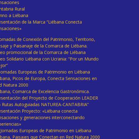
nsaciones
ntabria Rural
mno a Liébana
esentación de la Marca “Liébana Conecta
nsaciones»
Jornadas de Conexión del Patrimonio, Territorio,
isaje y Paisanaje de la Comarca de Liébana.
deo promocional de la Comarca de Liébana
deo Solidario Liébana con Ucrania: “Por un Mundo
jor”
 Jornadas Europeas de Patrimonio en Liébana
ébana, Picos de Europa, Conecta Sensaciones en
d Natura 2000
ébana, Comarca de Excelencia Gastronómica.
esentación del Proyecto de Cooperación LEADER
6 Rutas Autoguiadas NATUREA-CANTABRIA”
esentación Proyecto: «Liébana conecta
nsaciones y generaciones interconectando
periencias»
I Jornadas Europeas de Patrimonio en Liébana
ébana, Paisajes que Conectan en Red Natura 2000