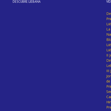
DESCUBRE LIÉBANA
VÍ
De
Pr
Li
La 
Na
Bl
Lié
Li
II
Di
Le
II
Jo
de
Pr
Se
Ca
Hi
Pr