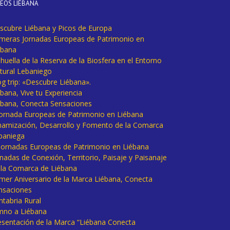
DEOS LIÉBANA
scubre Liébana y Picos de Europa
imeras Jornadas Europeas de Patrimonio en
ébana
huella de la Reserva de la Biosfera en el Entorno
tural Lebaniego
og trip: «Descubre Liébana».
bana, Vive tu Experiencia
ébana, Conecta Sensaciones
 Jornada Europeas de Patrimonio en Liébana
namización, Desarrollo y Fomento de la Comarca
baniega
I Jornadas Europeas de Patrimonio en Liébana
rnadas de Conexión, Territorio, Paisaje y Paisanaje
 la Comarca de Liébana
imer Aniversario de la Marca Liébana, Conecta
nsaciones
ntabria Rural
mno a Liébana
esentación de la Marca “Liébana Conecta