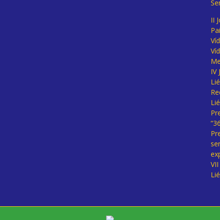
Se
II 
Pa
Ví
Ví
Me
IV
Li
Re
Li
Pr
“3
Pr
se
ex
VI
Li