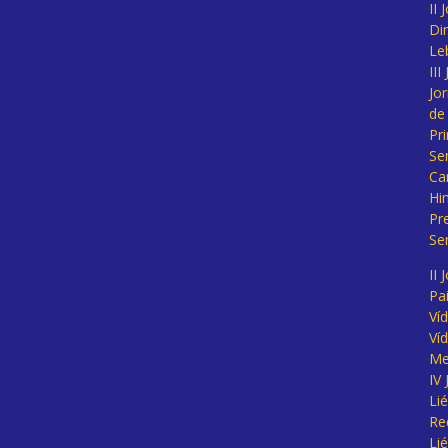
II
Di
Le
II
Jo
de
Pr
Se
Ca
Hi
Pr
Se
II 
Pa
Ví
Ví
Me
IV
Li
Re
Li