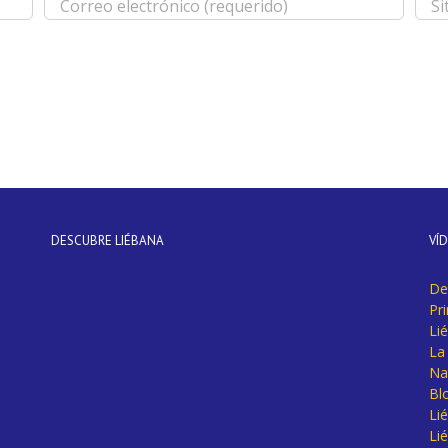
DESCUBRE LIÉBANA
VÍ
De
Pr
Li
La 
Na
Bl
Lié
Li