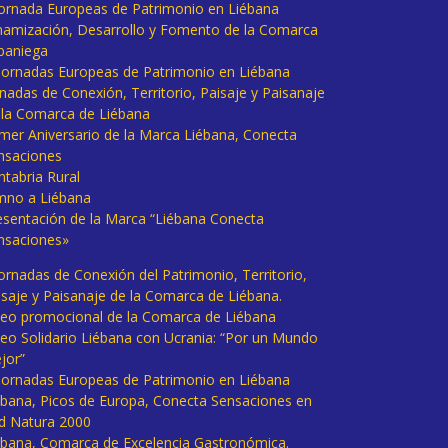
 Jornada Europeas de Patrimonio en Liébana
namización, Desarrollo y Fomento de la Comarca
baniega
I Jornadas Europeas de Patrimonio en Liébana
rnadas de Conexión, Territorio, Paisaje y Paisanaje
 la Comarca de Liébana
imer Aniversario de la Marca Liébana, Conecta
nsaciones
ntabria Rural
mno a Liébana
esentación de la Marca “Liébana Conecta
nsaciones»
Jornadas de Conexión del Patrimonio, Territorio,
isaje y Paisanaje de la Comarca de Liébana.
deo promocional de la Comarca de Liébana
deo Solidario Liébana con Ucrania: “Por un Mundo
jor”
 Jornadas Europeas de Patrimonio en Liébana
ébana, Picos de Europa, Conecta Sensaciones en
d Natura 2000
ébana, Comarca de Excelencia Gastronómica.