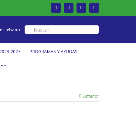
Facebook
Twitter
Instagram
Vimeo
Buscar:
e Liébana
2023-2027
PROGRAMAS Y AYUDAS
CTO
Anterior