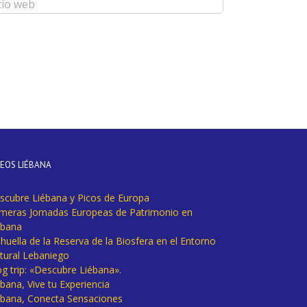
DEOS LIÉBANA
scubre Liébana y Picos de Europa
imeras Jornadas Europeas de Patrimonio en
ébana
huella de la Reserva de la Biosfera en el Entorno
tural Lebaniego
og trip: «Descubre Liébana».
bana, Vive tu Experiencia
ébana, Conecta Sensaciones