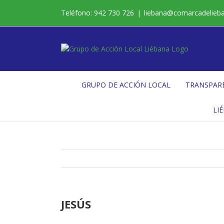
Saltar
Teléfono: 942 730 726
|
liebana@comarcadelieb
al
contenido
GRUPO DE ACCIÓN LOCAL
TRANSPAR
LI
JESÚS