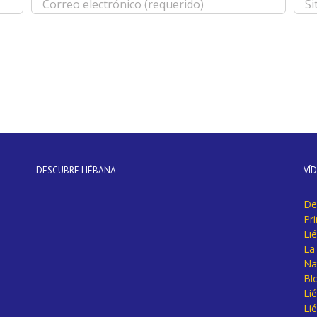
DESCUBRE LIÉBANA
VÍ
De
Pr
Li
La 
Na
Bl
Lié
Li