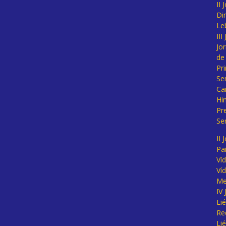
II
Di
Le
II
Jo
de
Pr
Se
Ca
Hi
Pr
Se
II 
Pa
Ví
Ví
Me
IV
Li
Re
Li