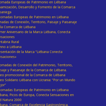
 Jornada Europeas de Patrimonio en Liébana
namización, Desarrollo y Fomento de la Comarca
baniega
I Jornadas Europeas de Patrimonio en Liébana
rnadas de Conexión, Territorio, Paisaje y Paisanaje
 la Comarca de Liébana
imer Aniversario de la Marca Liébana, Conecta
nsaciones
ntabria Rural
mno a Liébana
esentación de la Marca “Liébana Conecta
nsaciones»
Jornadas de Conexión del Patrimonio, Territorio,
isaje y Paisanaje de la Comarca de Liébana.
deo promocional de la Comarca de Liébana
deo Solidario Liébana con Ucrania: “Por un Mundo
jor”
 Jornadas Europeas de Patrimonio en Liébana
ébana, Picos de Europa, Conecta Sensaciones en
d Natura 2000
ébana, Comarca de Excelencia Gastronómica.