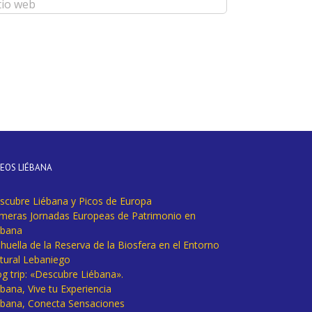
DEOS LIÉBANA
scubre Liébana y Picos de Europa
imeras Jornadas Europeas de Patrimonio en
ébana
huella de la Reserva de la Biosfera en el Entorno
tural Lebaniego
og trip: «Descubre Liébana».
bana, Vive tu Experiencia
ébana, Conecta Sensaciones