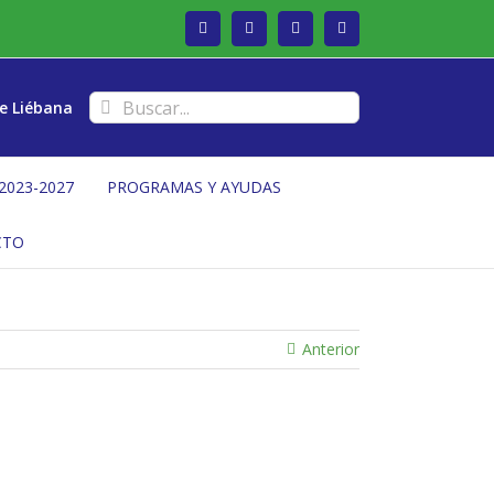
Facebook
Twitter
Instagram
Vimeo
Buscar:
e Liébana
2023-2027
PROGRAMAS Y AYUDAS
CTO
Anterior