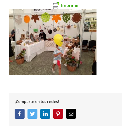
Imprimir
¡Comparte en tus redes!
Facebook
Twitter
LinkedIn
Pinterest
Correo
electrónico