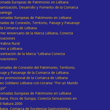
 Jornada Europeas de Patrimonio en Liébana
namización, Desarrollo y Fomento de la Comarca
baniega
I Jornadas Europeas de Patrimonio en Liébana
rnadas de Conexión, Territorio, Paisaje y Paisanaje
 la Comarca de Liébana
imer Aniversario de la Marca Liébana, Conecta
nsaciones
ntabria Rural
mno a Liébana
esentación de la Marca “Liébana Conecta
nsaciones»
Jornadas de Conexión del Patrimonio, Territorio,
isaje y Paisanaje de la Comarca de Liébana.
deo promocional de la Comarca de Liébana
deo Solidario Liébana con Ucrania: “Por un Mundo
jor”
 Jornadas Europeas de Patrimonio en Liébana
ébana, Picos de Europa, Conecta Sensaciones en
d Natura 2000
ébana, Comarca de Excelencia Gastronómica.