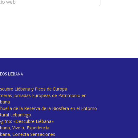
DEOS LIÉBANA
scubre Liébana y Picos de Europa
imeras Jornadas Europeas de Patrimonio en
ébana
huella de la Reserva de la Biosfera en el Entorno
tural Lebaniego
og trip: «Descubre Liébana».
bana, Vive tu Experiencia
ébana, Conecta Sensaciones