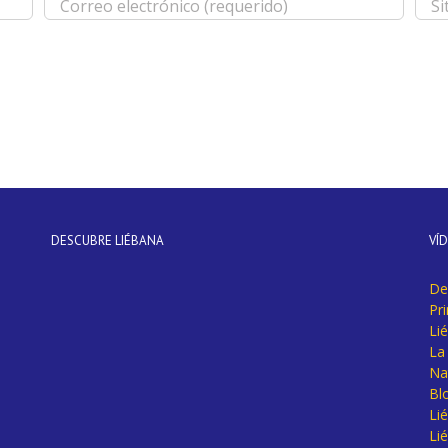
DESCUBRE LIÉBANA
VÍ
De
Pr
Li
La 
Na
Bl
Lié
Li