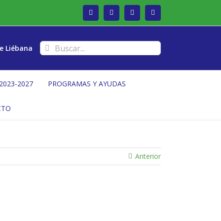
Facebook
Twitter
Instagram
Vimeo
Buscar:
e Liébana
2023-2027
PROGRAMAS Y AYUDAS
CTO
Anterior