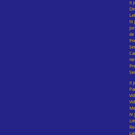
II
Di
Le
II
Jo
de
Pr
Se
Ca
Hi
Pr
Se
II 
Pa
Ví
Ví
Me
IV
Li
Re
Li