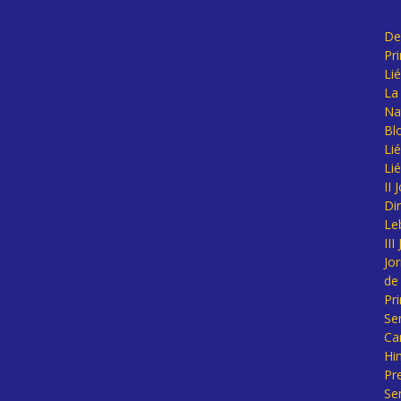
De
Pr
Li
La 
Na
Bl
Lié
Li
II
Di
Le
II
Jo
de
Pr
Se
Ca
Hi
Pr
Se