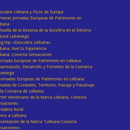
scubre Liébana y Picos de Europa
imeras Jornadas Europeas de Patrimonio en
ébana
huella de la Reserva de la Biosfera en el Entorno
tural Lebaniego
og trip: «Descubre Liébana».
bana, Vive tu Experiencia
ébana, Conecta Sensaciones
 Jornada Europeas de Patrimonio en Liébana
namización, Desarrollo y Fomento de la Comarca
baniega
I Jornadas Europeas de Patrimonio en Liébana
rnadas de Conexión, Territorio, Paisaje y Paisanaje
 la Comarca de Liébana
imer Aniversario de la Marca Liébana, Conecta
nsaciones
ntabria Rural
mno a Liébana
esentación de la Marca “Liébana Conecta
nsaciones»