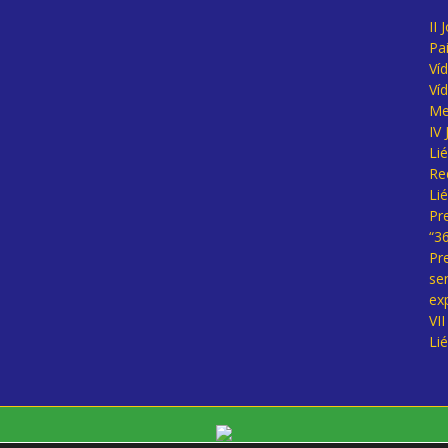
II 
Pa
Ví
Ví
Me
IV
Li
Re
Li
Pr
“3
Pr
se
ex
VI
Li