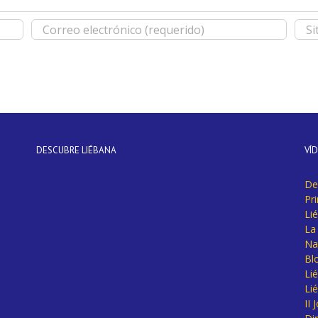
DESCUBRE LIÉBANA
VÍ
De
Pr
Li
La 
Na
Bl
Lié
Li
II