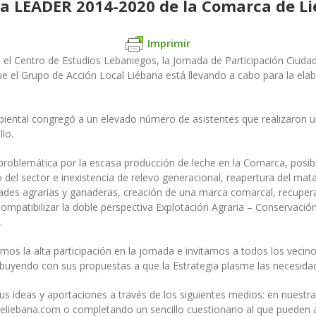
gia LEADER 2014-2020 de la Comarca de L
Imprimir
n el Centro de Estudios Lebaniegos, la Jornada de Participación Ciud
ue el Grupo de Acción Local Liébana está llevando a cabo para la elab
iental congregó a un elevado número de asistentes que realizaron u
lo.
problemática por la escasa producción de leche en la Comarca, posibi
 del sector e inexistencia de relevo generacional, reapertura del mat
idades agrarias y ganaderas, creación de una marca comarcal, recupera
mpatibilizar la doble perspectiva Explotación Agraria – Conservació
.
s la alta participación en la jornada e invitamos a todos los vecino
buyendo con sus propuestas a que la Estrategia plasme las necesidades
ideas y aportaciones a través de los siguientes medios: en nuestras 
eliebana.com o completando un sencillo cuestionario al que pueden ac