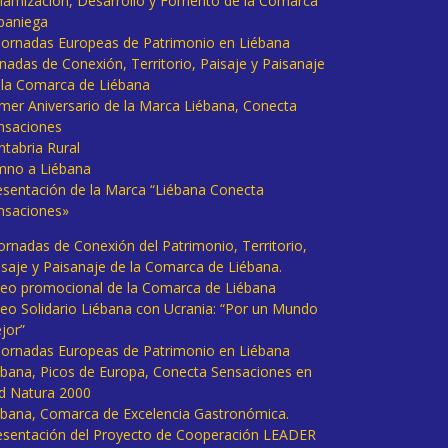
namización, Desarrollo y Fomento de la Comarca
baniega
I Jornadas Europeas de Patrimonio en Liébana
rnadas de Conexión, Territorio, Paisaje y Paisanaje
 la Comarca de Liébana
imer Aniversario de la Marca Liébana, Conecta
nsaciones
ntabria Rural
mno a Liébana
esentación de la Marca “Liébana Conecta
nsaciones»
Jornadas de Conexión del Patrimonio, Territorio,
isaje y Paisanaje de la Comarca de Liébana.
deo promocional de la Comarca de Liébana
deo Solidario Liébana con Ucrania: “Por un Mundo
jor”
 Jornadas Europeas de Patrimonio en Liébana
ébana, Picos de Europa, Conecta Sensaciones en
d Natura 2000
ébana, Comarca de Excelencia Gastronómica.
esentación del Proyecto de Cooperación LEADER