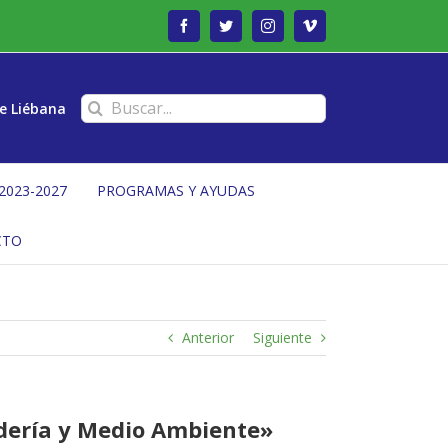
Facebook
Twitter
Instagram
Vimeo
Buscar:
e Liébana
2023-2027
PROGRAMAS Y AYUDAS
CTO
Anterior
Siguiente
adería y Medio Ambiente»