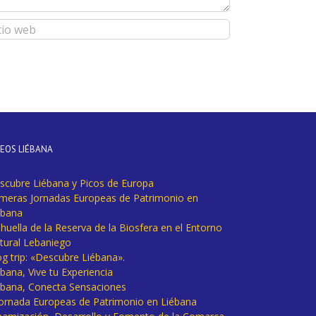
DEOS LIÉBANA
scubre Liébana y Picos de Europa
imeras Jornadas Europeas de Patrimonio en
ébana
huella de la Reserva de la Biosfera en el Entorno
tural Lebaniego
og trip: «Descubre Liébana».
bana, Vive tu Experiencia
ébana, Conecta Sensaciones
 Jornada Europeas de Patrimonio en Liébana