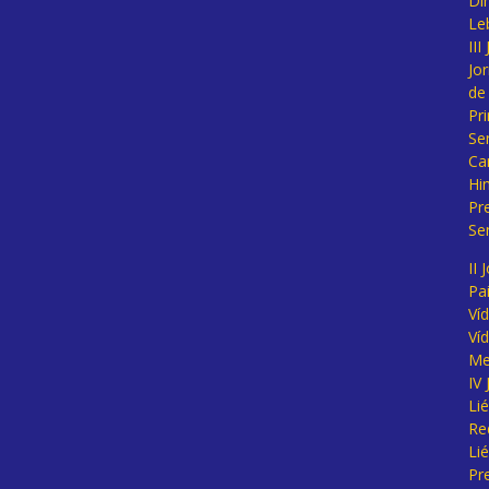
Di
Le
II
Jo
de
Pr
Se
Ca
Hi
Pr
Se
II 
Pa
Ví
Ví
Me
IV
Li
Re
Li
Pr