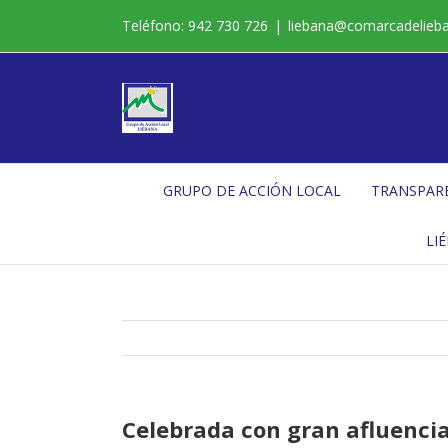
Saltar
Teléfono: 942 730 726
|
liebana@comarcadelieb
al
contenido
GRUPO DE ACCIÓN LOCAL
TRANSPAR
LI
Celebrada con gran afluencia 