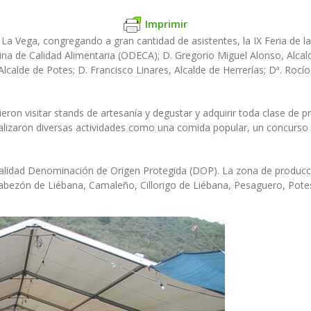
Imprimir
a Vega, congregando a gran cantidad de asistentes, la IX Feria de l
cina de Calidad Alimentaria (ODECA); D. Gregorio Miguel Alonso, Alca
lcalde de Potes; D. Francisco Linares, Alcalde de Herrerías; Dª. Roc
on visitar stands de artesanía y degustar y adquirir toda clase de 
realizaron diversas actividades como una comida popular, un concurso
 calidad Denominación de Origen Protegida (DOP). La zona de producc
bezón de Liébana, Camaleño, Cillorigo de Liébana, Pesaguero, Potes