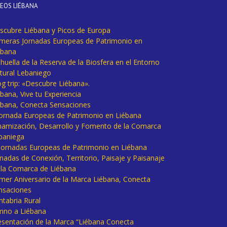
DEOS LIÉBANA
scubre Liébana y Picos de Europa
imeras Jornadas Europeas de Patrimonio en
ébana
huella de la Reserva de la Biosfera en el Entorno
tural Lebaniego
og trip: «Descubre Liébana».
bana, Vive tu Experiencia
ébana, Conecta Sensaciones
 Jornada Europeas de Patrimonio en Liébana
namización, Desarrollo y Fomento de la Comarca
baniega
I Jornadas Europeas de Patrimonio en Liébana
rnadas de Conexión, Territorio, Paisaje y Paisanaje
 la Comarca de Liébana
imer Aniversario de la Marca Liébana, Conecta
nsaciones
ntabria Rural
mno a Liébana
esentación de la Marca “Liébana Conecta