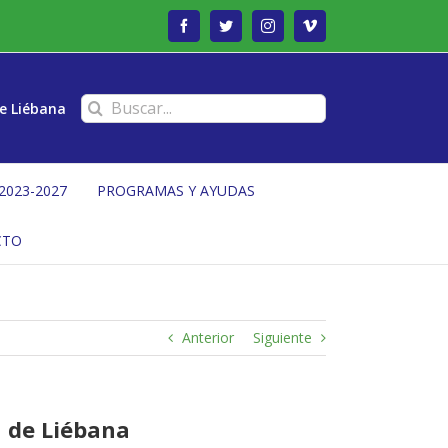
Facebook
Twitter
Instagram
Vimeo
Buscar:
e Liébana
2023-2027
PROGRAMAS Y AYUDAS
CTO
Anterior
Siguiente
a de Liébana