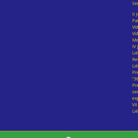
Se
II 
Pa
Ví
Ví
Me
IV
Li
Re
Li
Pr
“3
Pr
se
ex
VI
Li