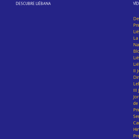
DESCUBRE LIÉBANA
VÍ
De
Pr
Li
La 
Na
Bl
Lié
Li
II
Di
Le
II
Jo
de
Pr
Se
Ca
Hi
Pr