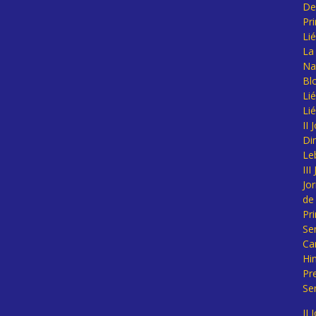
De
Pr
Li
La 
Na
Bl
Lié
Li
II
Di
Le
II
Jo
de
Pr
Se
Ca
Hi
Pr
Se
II 