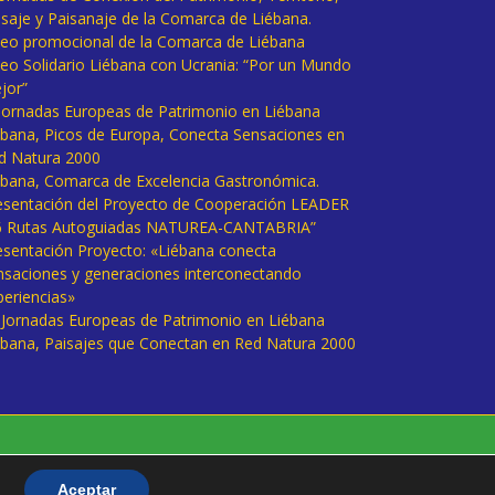
isaje y Paisanaje de la Comarca de Liébana.
deo promocional de la Comarca de Liébana
deo Solidario Liébana con Ucrania: “Por un Mundo
jor”
 Jornadas Europeas de Patrimonio en Liébana
ébana, Picos de Europa, Conecta Sensaciones en
d Natura 2000
ébana, Comarca de Excelencia Gastronómica.
esentación del Proyecto de Cooperación LEADER
6 Rutas Autoguiadas NATUREA-CANTABRIA”
esentación Proyecto: «Liébana conecta
nsaciones y generaciones interconectando
periencias»
I Jornadas Europeas de Patrimonio en Liébana
ébana, Paisajes que Conectan en Red Natura 2000
Aceptar