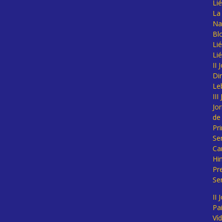
Li
La 
Na
Bl
Lié
Li
II
Di
Le
II
Jo
de
Pr
Se
Ca
Hi
Pr
Se
II 
Pa
Ví