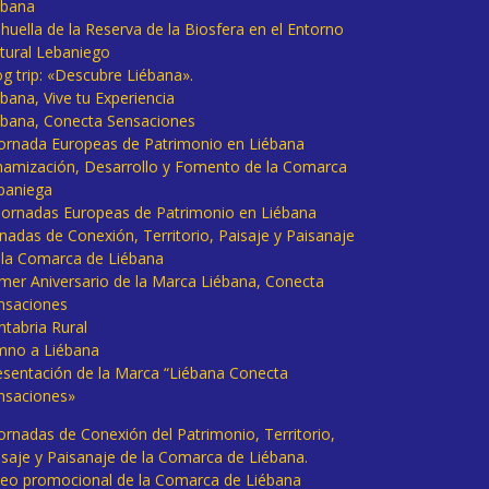
ébana
huella de la Reserva de la Biosfera en el Entorno
tural Lebaniego
og trip: «Descubre Liébana».
bana, Vive tu Experiencia
ébana, Conecta Sensaciones
 Jornada Europeas de Patrimonio en Liébana
namización, Desarrollo y Fomento de la Comarca
baniega
I Jornadas Europeas de Patrimonio en Liébana
rnadas de Conexión, Territorio, Paisaje y Paisanaje
 la Comarca de Liébana
imer Aniversario de la Marca Liébana, Conecta
nsaciones
ntabria Rural
mno a Liébana
esentación de la Marca “Liébana Conecta
nsaciones»
Jornadas de Conexión del Patrimonio, Territorio,
isaje y Paisanaje de la Comarca de Liébana.
deo promocional de la Comarca de Liébana