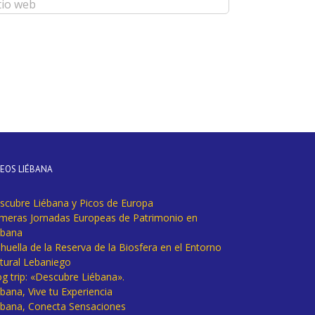
DEOS LIÉBANA
scubre Liébana y Picos de Europa
imeras Jornadas Europeas de Patrimonio en
ébana
huella de la Reserva de la Biosfera en el Entorno
tural Lebaniego
og trip: «Descubre Liébana».
bana, Vive tu Experiencia
ébana, Conecta Sensaciones