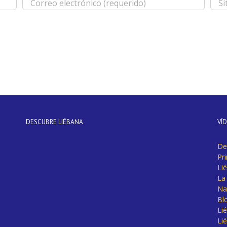
DESCUBRE LIÉBANA
VÍ
De
Pr
Li
La 
Na
Bl
Lié
Li