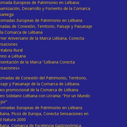
 Jornada Europeas de Patrimonio en Liébana
namización, Desarrollo y Fomento de la Comarca
baniega
I Jornadas Europeas de Patrimonio en Liébana
rnadas de Conexión, Territorio, Paisaje y Paisanaje
 la Comarca de Liébana
imer Aniversario de la Marca Liébana, Conecta
nsaciones
ntabria Rural
mno a Liébana
esentación de la Marca “Liébana Conecta
nsaciones»
Jornadas de Conexión del Patrimonio, Territorio,
isaje y Paisanaje de la Comarca de Liébana.
deo promocional de la Comarca de Liébana
deo Solidario Liébana con Ucrania: “Por un Mundo
jor”
 Jornadas Europeas de Patrimonio en Liébana
ébana, Picos de Europa, Conecta Sensaciones en
d Natura 2000
ébana, Comarca de Excelencia Gastronómica.