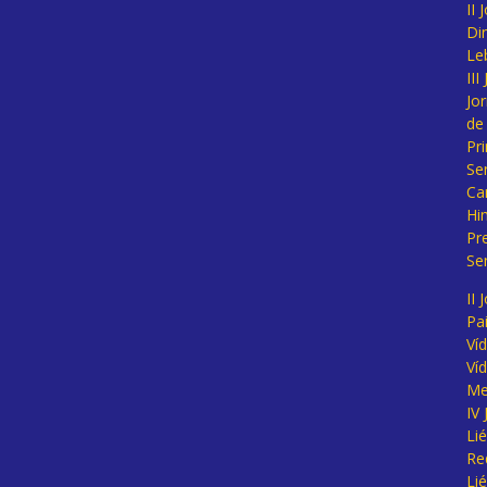
II
Di
Le
II
Jo
de
Pr
Se
Ca
Hi
Pr
Se
II 
Pa
Ví
Ví
Me
IV
Li
Re
Li