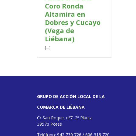
Coro Ronda
Altamira en
Dobres y Cucayo
(Vega de
Liébana)
[...]
GRUPO DE ACCIÓN LOCAL DE LA
COMARCA DE LIÉBANA
C/ San Roque, nº7, 2ª Planta
39570 Potes
Teléfono: 942 730 726 / 606 318 720