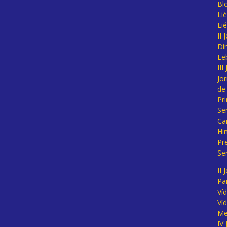
Bl
Lié
Li
II
Di
Le
II
Jo
de
Pr
Se
Ca
Hi
Pr
Se
II 
Pa
Ví
Ví
Me
IV