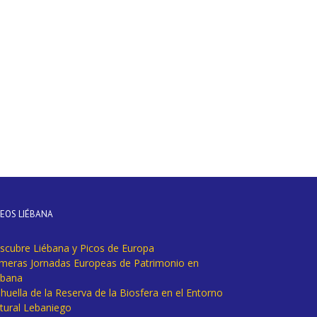
DEOS LIÉBANA
scubre Liébana y Picos de Europa
imeras Jornadas Europeas de Patrimonio en
ébana
huella de la Reserva de la Biosfera en el Entorno
tural Lebaniego