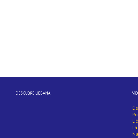
DESCUBRE LIÉBANA
VÍ
De
Pr
Li
La 
Na