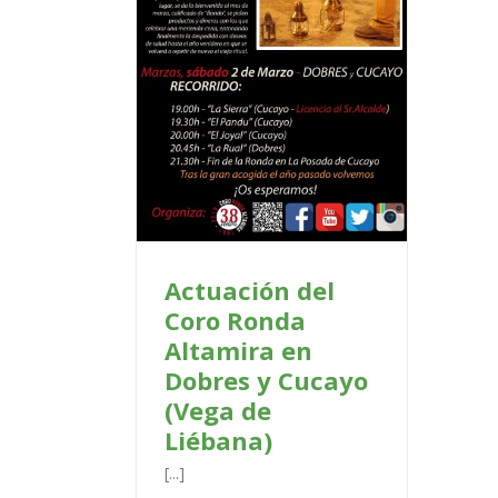
el Coro Ronda
obres y Cucayo
 Liébana)
PORTADA
Actuación del
Coro Ronda
Altamira en
Dobres y Cucayo
(Vega de
Liébana)
[...]