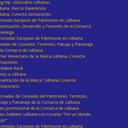
og trip: «Descubre Liébana».
bana, Vive tu Experiencia
ébana, Conecta Sensaciones
 Jornada Europeas de Patrimonio en Liébana
namización, Desarrollo y Fomento de la Comarca
baniega
I Jornadas Europeas de Patrimonio en Liébana
rnadas de Conexión, Territorio, Paisaje y Paisanaje
 la Comarca de Liébana
imer Aniversario de la Marca Liébana, Conecta
nsaciones
ntabria Rural
mno a Liébana
esentación de la Marca “Liébana Conecta
nsaciones»
Jornadas de Conexión del Patrimonio, Territorio,
isaje y Paisanaje de la Comarca de Liébana.
deo promocional de la Comarca de Liébana
deo Solidario Liébana con Ucrania: “Por un Mundo
jor”
 Jornadas Europeas de Patrimonio en Liébana