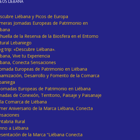
DEOS LIÉBANA
scubre Liébana y Picos de Europa
imeras Jornadas Europeas de Patrimonio en
ébana
huella de la Reserva de la Biosfera en el Entorno
tural Lebaniego
og trip: «Descubre Liébana».
bana, Vive tu Experiencia
ébana, Conecta Sensaciones
 Jornada Europeas de Patrimonio en Liébana
namización, Desarrollo y Fomento de la Comarca
baniega
I Jornadas Europeas de Patrimonio en Liébana
rnadas de Conexión, Territorio, Paisaje y Paisanaje
 la Comarca de Liébana
imer Aniversario de la Marca Liébana, Conecta
nsaciones
ntabria Rural
mno a Liébana
esentación de la Marca “Liébana Conecta