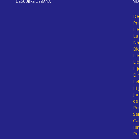
DESCUBRE LIÉBANA
VÍ
De
Pr
Li
La 
Na
Bl
Lié
Li
II
Di
Le
II
Jo
de
Pr
Se
Ca
Hi
Pr