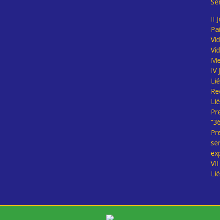
Se
II 
Pa
Ví
Ví
Me
IV
Li
Re
Li
Pr
“3
Pr
se
ex
VI
Li