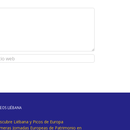
DEOS LIÉBANA
scubre Liébana y Picos de Europa
imeras Jornadas Europeas de Patrimonio en