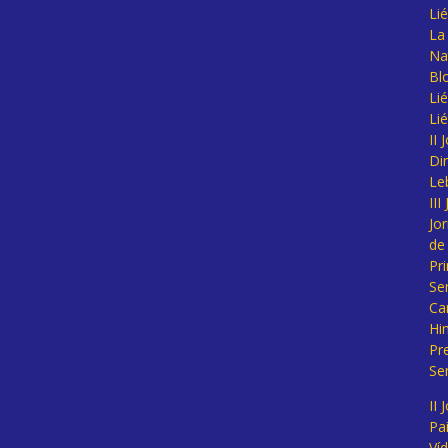
Li
La 
Na
Bl
Lié
Li
II
Di
Le
II
Jo
de
Pr
Se
Ca
Hi
Pr
Se
II 
Pa
Ví