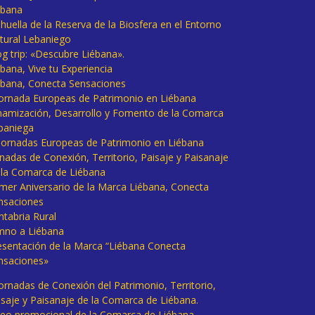
ébana
huella de la Reserva de la Biosfera en el Entorno
tural Lebaniego
og trip: «Descubre Liébana».
bana, Vive tu Experiencia
ébana, Conecta Sensaciones
 Jornada Europeas de Patrimonio en Liébana
namización, Desarrollo y Fomento de la Comarca
baniega
I Jornadas Europeas de Patrimonio en Liébana
rnadas de Conexión, Territorio, Paisaje y Paisanaje
 la Comarca de Liébana
imer Aniversario de la Marca Liébana, Conecta
nsaciones
ntabria Rural
mno a Liébana
esentación de la Marca “Liébana Conecta
nsaciones»
Jornadas de Conexión del Patrimonio, Territorio,
isaje y Paisanaje de la Comarca de Liébana.
deo promocional de la Comarca de Liébana