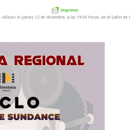
Imprimir
 «Blaze» el jueves 12 de diciembre, a las 19:00 horas, en el Salón de