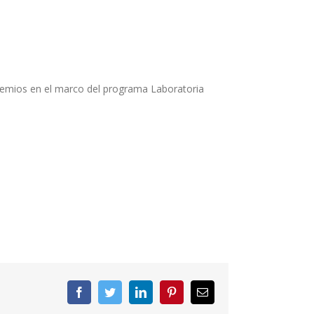
premios en el marco
del programa Laboratoria
Facebook
Twitter
LinkedIn
Pinterest
Correo
electrónico