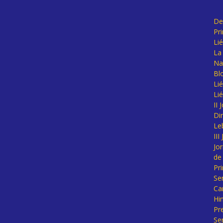
De
Pr
Li
La 
Na
Bl
Lié
Li
II
Di
Le
II
Jo
de
Pr
Se
Ca
Hi
Pr
Se