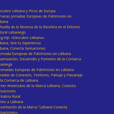
scubre Liébana y Picos de Europa
imeras Jornadas Europeas de Patrimonio en
ébana
huella de la Reserva de la Biosfera en el Entorno
tural Lebaniego
og trip: «Descubre Liébana».
bana, Vive tu Experiencia
ébana, Conecta Sensaciones
 Jornada Europeas de Patrimonio en Liébana
namización, Desarrollo y Fomento de la Comarca
baniega
I Jornadas Europeas de Patrimonio en Liébana
rnadas de Conexión, Territorio, Paisaje y Paisanaje
 la Comarca de Liébana
imer Aniversario de la Marca Liébana, Conecta
nsaciones
ntabria Rural
mno a Liébana
esentación de la Marca “Liébana Conecta
nsaciones»