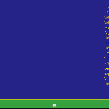
II 
Pa
Ví
Ví
Me
IV
Li
Re
Li
Pr
“3
Pr
se
ex
VI
Li