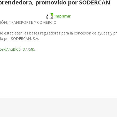
prendedora, promovido por SODERCAN
Imprimir
CIÓN,
TRANSPORTE Y COMERCIO
se establecen las
bases reguladoras para la concesión de ayudas y 
do por SODERCAN, S.A.
.do?idAnuBlob=377585