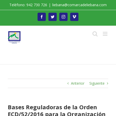
Saltar
Teléfono: 942 730 726
|
liebana@comarcadeliebana.com
al
contenido
Facebook
Twitter
Instagram
Vimeo
Trabajamos por el Desarrollo de la Comarca de
Liébana
Anterior
Siguiente
Bases Reguladoras de la Orden
ECD/52/2016 para la Organización