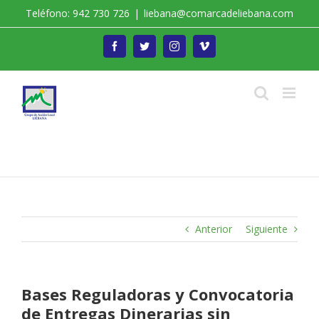
Saltar
Teléfono: 942 730 726
|
liebana@comarcadeliebana.com
al
contenido
Facebook
Twitter
Instagram
Vimeo
Trabajamos por el Desarrollo de la Comarca de
Liébana
Anterior
Siguiente
Bases Reguladoras y Convocatoria
de Entregas Dinerarias sin