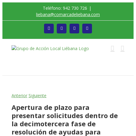
Saltar
Teléfono: 942 730 726
|
al
liebana@comarcadeliebana.com
contenido
Facebook
Twitter
Instagram
Vimeo
Trabajamos por el Desarrollo de la Comarca de
Liébana
Anterior
Siguiente
Apertura de plazo para
presentar solicitudes dentro de
la decimotercera fase de
resolución de ayudas para