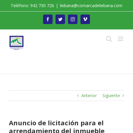
Saltar
Teléfono: 942 730 726
|
liebana@comarcadeliebana.com
al
contenido
Facebook
Twitter
Instagram
Vimeo
Trabajamos por el Desarrollo de la Comarca de
Liébana
Anterior
Siguiente
Anuncio de licitación para el
arrendamiento del inmueble