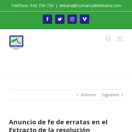
Saltar
Teléfono: 942 730 726
|
liebana@comarcadeliebana.com
al
contenido
Facebook
Twitter
Instagram
Vimeo
Trabajamos por el Desarrollo de la Comarca de
Liébana
Anterior
Siguiente
Anuncio de fe de erratas en el
Extracto de la resolución