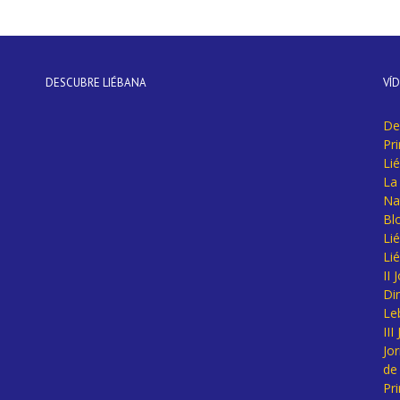
DESCUBRE LIÉBANA
VÍ
De
Pr
Li
La 
Na
Bl
Lié
Li
II
Di
Le
II
Jo
de
Pr