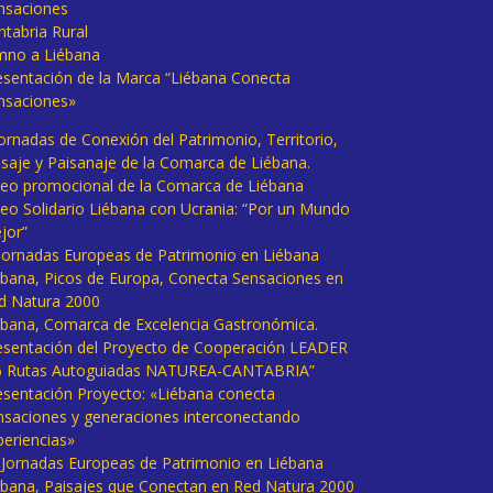
nsaciones
ntabria Rural
mno a Liébana
esentación de la Marca “Liébana Conecta
nsaciones»
Jornadas de Conexión del Patrimonio, Territorio,
isaje y Paisanaje de la Comarca de Liébana.
deo promocional de la Comarca de Liébana
deo Solidario Liébana con Ucrania: “Por un Mundo
jor”
 Jornadas Europeas de Patrimonio en Liébana
ébana, Picos de Europa, Conecta Sensaciones en
d Natura 2000
ébana, Comarca de Excelencia Gastronómica.
esentación del Proyecto de Cooperación LEADER
6 Rutas Autoguiadas NATUREA-CANTABRIA”
esentación Proyecto: «Liébana conecta
nsaciones y generaciones interconectando
periencias»
I Jornadas Europeas de Patrimonio en Liébana
ébana, Paisajes que Conectan en Red Natura 2000