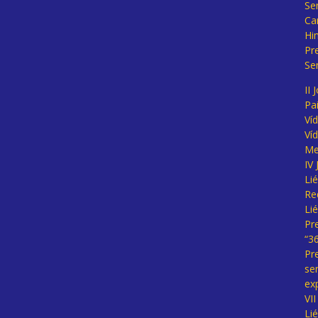
Se
Ca
Hi
Pr
Se
II 
Pa
Ví
Ví
Me
IV
Li
Re
Li
Pr
“3
Pr
se
ex
VI
Li