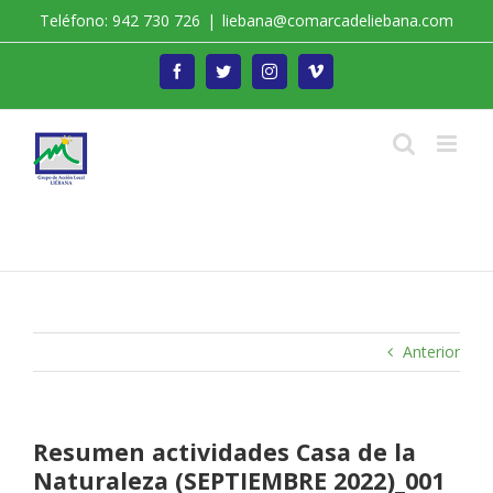
Saltar
Teléfono: 942 730 726
|
liebana@comarcadeliebana.com
al
contenido
Facebook
Twitter
Instagram
Vimeo
Trabajamos por el Desarrollo de la Comarca de
Liébana
Anterior
Resumen actividades Casa de la
Naturaleza (SEPTIEMBRE 2022)_001