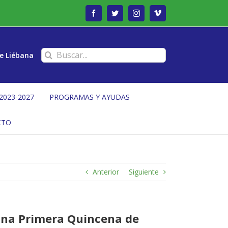
Facebook
Twitter
Instagram
Vimeo
Buscar:
e Liébana
2023-2027
PROGRAMAS Y AYUDAS
CTO
Anterior
Siguiente
ana Primera Quincena de