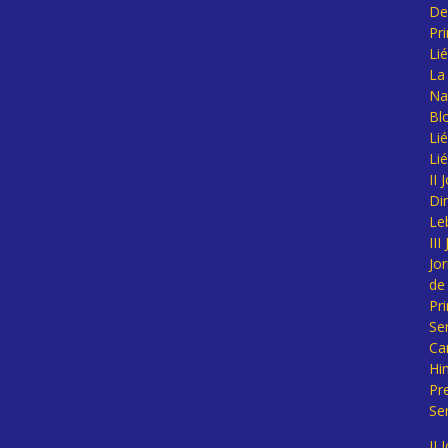
De
Pr
Li
La 
Na
Bl
Lié
Li
II
Di
Le
II
Jo
de
Pr
Se
Ca
Hi
Pr
Se
II 