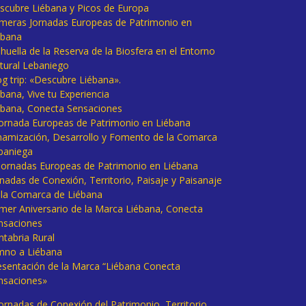
scubre Liébana y Picos de Europa
imeras Jornadas Europeas de Patrimonio en
ébana
huella de la Reserva de la Biosfera en el Entorno
tural Lebaniego
og trip: «Descubre Liébana».
bana, Vive tu Experiencia
ébana, Conecta Sensaciones
 Jornada Europeas de Patrimonio en Liébana
namización, Desarrollo y Fomento de la Comarca
baniega
I Jornadas Europeas de Patrimonio en Liébana
rnadas de Conexión, Territorio, Paisaje y Paisanaje
 la Comarca de Liébana
imer Aniversario de la Marca Liébana, Conecta
nsaciones
ntabria Rural
mno a Liébana
esentación de la Marca “Liébana Conecta
nsaciones»
Jornadas de Conexión del Patrimonio, Territorio,