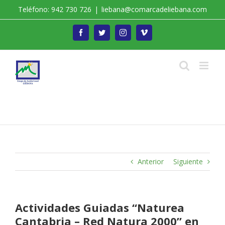
Saltar
Teléfono: 942 730 726
|
liebana@comarcadeliebana.com
al
contenido
Facebook
Twitter
Instagram
Vimeo
Trabajamos por el Desarrollo de la Comarca de
Liébana
Anterior
Siguiente
Actividades Guiadas “Naturea
Cantabria – Red Natura 2000” en