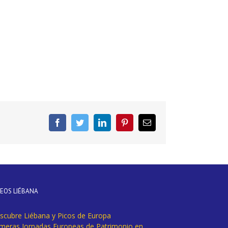
Facebook
Twitter
LinkedIn
Pinterest
Correo
electrónico
DEOS LIÉBANA
scubre Liébana y Picos de Europa
imeras Jornadas Europeas de Patrimonio en