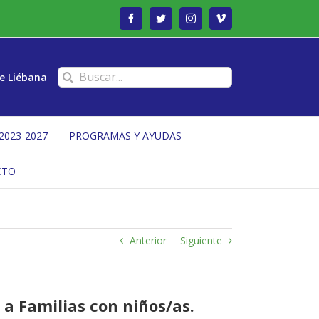
Facebook
Twitter
Instagram
Vimeo
Buscar:
e Liébana
2023-2027
PROGRAMAS Y AYUDAS
CTO
Anterior
Siguiente
 a Familias con niños/as.