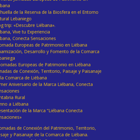
ébana
huella de la Reserva de la Biosfera en el Entorno
tural Lebaniego
og trip: «Descubre Liébana».
bana, Vive tu Experiencia
ébana, Conecta Sensaciones
 Jornada Europeas de Patrimonio en Liébana
namización, Desarrollo y Fomento de la Comarca
baniega
I Jornadas Europeas de Patrimonio en Liébana
rnadas de Conexión, Territorio, Paisaje y Paisanaje
 la Comarca de Liébana
imer Aniversario de la Marca Liébana, Conecta
nsaciones
ntabria Rural
mno a Liébana
esentación de la Marca “Liébana Conecta
nsaciones»
Jornadas de Conexión del Patrimonio, Territorio,
isaje y Paisanaje de la Comarca de Liébana.