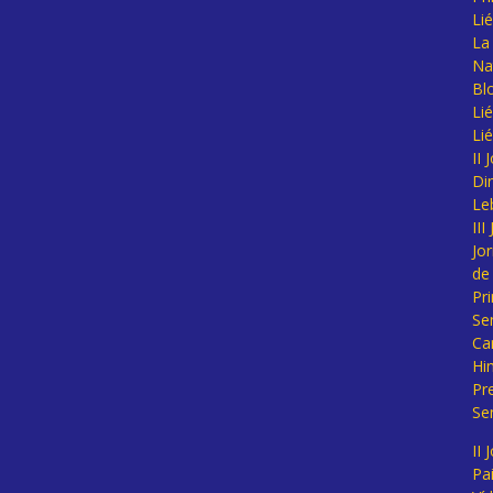
Li
La 
Na
Bl
Lié
Li
II
Di
Le
II
Jo
de
Pr
Se
Ca
Hi
Pr
Se
II 
Pa