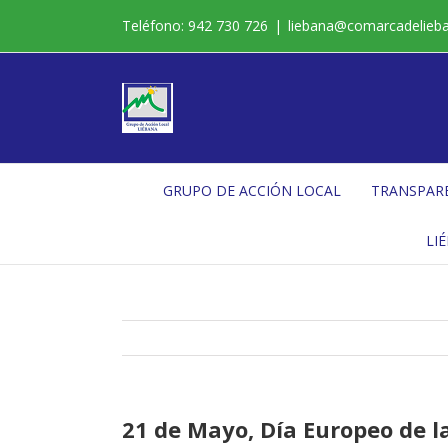
Saltar
Teléfono: 942 730 726
|
liebana@comarcadelieb
al
contenido
GRUPO DE ACCIÓN LOCAL
TRANSPAR
LI
21 de Mayo, Día Europeo de 