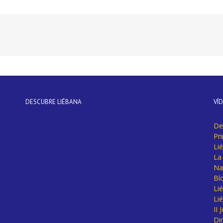
DESCUBRE LIÉBANA
VÍ
De
Pr
Li
La 
Na
Bl
Lié
Li
II
Di