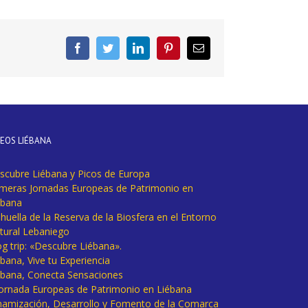
Facebook
Twitter
LinkedIn
Pinterest
Correo
electrónico
DEOS LIÉBANA
scubre Liébana y Picos de Europa
imeras Jornadas Europeas de Patrimonio en
ébana
huella de la Reserva de la Biosfera en el Entorno
tural Lebaniego
og trip: «Descubre Liébana».
bana, Vive tu Experiencia
ébana, Conecta Sensaciones
 Jornada Europeas de Patrimonio en Liébana
namización, Desarrollo y Fomento de la Comarca