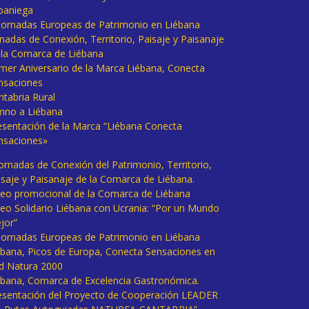
baniega
I Jornadas Europeas de Patrimonio en Liébana
rnadas de Conexión, Territorio, Paisaje y Paisanaje
 la Comarca de Liébana
imer Aniversario de la Marca Liébana, Conecta
nsaciones
ntabria Rural
mno a Liébana
esentación de la Marca “Liébana Conecta
nsaciones»
Jornadas de Conexión del Patrimonio, Territorio,
isaje y Paisanaje de la Comarca de Liébana.
deo promocional de la Comarca de Liébana
deo Solidario Liébana con Ucrania: “Por un Mundo
jor”
 Jornadas Europeas de Patrimonio en Liébana
ébana, Picos de Europa, Conecta Sensaciones en
d Natura 2000
ébana, Comarca de Excelencia Gastronómica.
esentación del Proyecto de Cooperación LEADER