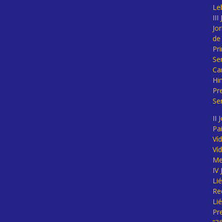
Le
II
Jo
de
Pr
Se
Ca
Hi
Pr
Se
II 
Pa
Ví
Ví
Me
IV
Li
Re
Li
Pr