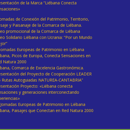
esentación de la Marca “Liébana Conecta
nsaciones»
Jornadas de Conexión del Patrimonio, Territorio,
isaje y Paisanaje de la Comarca de Liébana.
deo promocional de la Comarca de Liébana
deo Solidario Liébana con Ucrania: “Por un Mundo
jor”
 Jornadas Europeas de Patrimonio en Liébana
ébana, Picos de Europa, Conecta Sensaciones en
d Natura 2000
ébana, Comarca de Excelencia Gastronómica.
esentación del Proyecto de Cooperación LEADER
6 Rutas Autoguiadas NATUREA-CANTABRIA”
esentación Proyecto: «Liébana conecta
nsaciones y generaciones interconectando
periencias»
I Jornadas Europeas de Patrimonio en Liébana
ébana, Paisajes que Conectan en Red Natura 2000