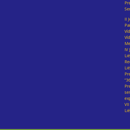
Pr
Se
II 
Pa
Ví
Ví
Me
IV
Li
Re
Li
Pr
“3
Pr
se
ex
VI
Li