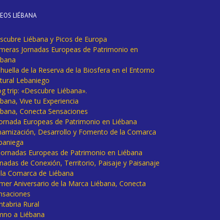
DEOS LIÉBANA
scubre Liébana y Picos de Europa
imeras Jornadas Europeas de Patrimonio en
ébana
huella de la Reserva de la Biosfera en el Entorno
tural Lebaniego
og trip: «Descubre Liébana».
bana, Vive tu Experiencia
ébana, Conecta Sensaciones
 Jornada Europeas de Patrimonio en Liébana
namización, Desarrollo y Fomento de la Comarca
baniega
I Jornadas Europeas de Patrimonio en Liébana
rnadas de Conexión, Territorio, Paisaje y Paisanaje
 la Comarca de Liébana
imer Aniversario de la Marca Liébana, Conecta
nsaciones
ntabria Rural
mno a Liébana