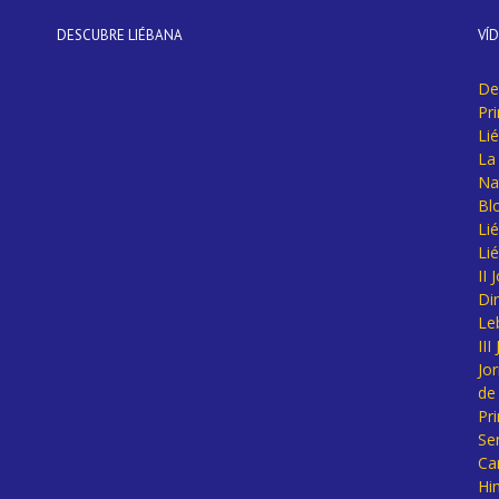
DESCUBRE LIÉBANA
VÍ
De
Pr
Li
La 
Na
Bl
Lié
Li
II
Di
Le
II
Jo
de
Pr
Se
Ca
Hi