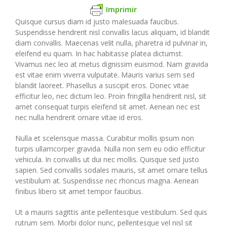
Imprimir
Quisque cursus diam id justo malesuada faucibus.
Suspendisse hendrerit nisl convallis lacus aliquam, id blandit
diam convallis. Maecenas velit nulla, pharetra id pulvinar in,
eleifend eu quam. In hac habitasse platea dictumst.
Vivamus nec leo at metus dignissim euismod. Nam gravida
est vitae enim viverra vulputate. Mauris varius sem sed
blandit laoreet. Phasellus a suscipit eros. Donec vitae
efficitur leo, nec dictum leo. Proin fringilla hendrerit nisl, sit
amet consequat turpis eleifend sit amet. Aenean nec est
nec nulla hendrerit ornare vitae id eros.
Nulla et scelerisque massa. Curabitur mollis ipsum non
turpis ullamcorper gravida. Nulla non sem eu odio efficitur
vehicula. In convallis ut dui nec mollis. Quisque sed justo
sapien. Sed convallis sodales mauris, sit amet ornare tellus
vestibulum at. Suspendisse nec rhoncus magna. Aenean
finibus libero sit amet tempor faucibus.
Ut a mauris sagittis ante pellentesque vestibulum. Sed quis
rutrum sem. Morbi dolor nunc, pellentesque vel nisl sit