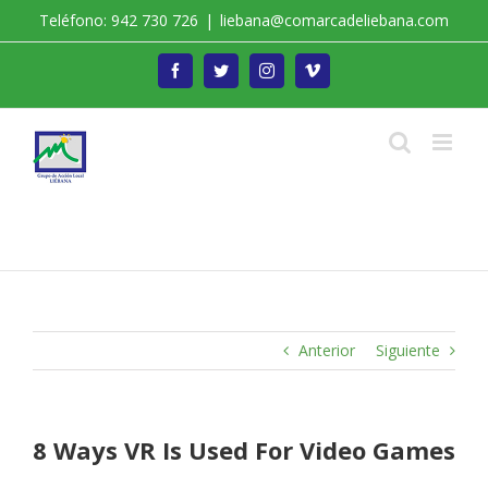
Saltar
Teléfono: 942 730 726
|
liebana@comarcadeliebana.com
al
contenido
Facebook
Twitter
Instagram
Vimeo
Trabajamos por el Desarrollo de la Comarca de
Liébana
Anterior
Siguiente
8 Ways VR Is Used For Video Games