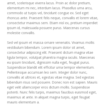
amet, scelerisque viverra lacus. Proin ac dolor pretium,
elementum mi nec, interdum lacus. Phasellus urna arcu,
commodo ut turpis vel, tincidunt congue ex. Sed eget
rhoncus ante. Praesent felis neque, convallis et lorem vitae,
consectetur maximus sem. Etiam nisl ex, pretium imperdiet
ipsum id, malesuada posuere purus. Maecenas cursus
molestie convallis.
Sed vel ipsum et massa ornare venenatis. Vivamus mollis
vestibulum bibendum. Lorem ipsum dolor sit amet,
consectetur adipiscing elit. Praesent dictum magna vitae
ligula tempor, volutpat pharetra magna iaculis. Maecenas
eu ipsum tincidunt, dignissim nulla eget, feugiat purus.
Suspendisse blandit elit efficitur urna tempor elementum.
Pellentesque accumsan leo sem. Integer dolor nunc,
convallis at ultrices et, egestas vitae magna. Sed egestas
bibendum risus sed posuere. Donec non est sapien. Mauris
eget velit ullamcorper eros dictum mollis. Suspendisse
potenti. Nunc felis turpis, maximus faucibus euismod eget,
maximus at ante. In aliquet magna turpis, eget feugiat
mauris elementum a.