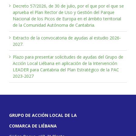
Decreto 57/2026, de 30 de julio, por el que por el que se
aprueba el Plan Rector de Uso y Gestión del Parque
Nacional de los Picos de Europa en el ámbito territorial
de la Comunidad Autónoma de Cantabria.
Extracto de la convocatoria de ayudas al estudio 2026-
2027.
Plazo para presentar solicitudes de ayudas del Grupo de
Acción Local Liébana en aplicación de la Intervención
LEADER para Cantabria del Plan Estratégico de la PAC
2023-2027
GRUPO DE ACCIÓN LOCAL DE LA
COMARCA DE LIÉBANA