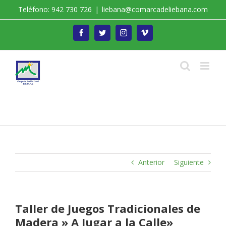
Saltar
Teléfono: 942 730 726
|
liebana@comarcadeliebana.com
al
contenido
Facebook
Twitter
Instagram
Vimeo
Trabajamos por el Desarrollo de la Comarca de
Liébana
Anterior
Siguiente
Taller de Juegos Tradicionales de
Madera » A Jugar a la Calle»