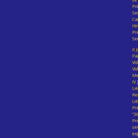
Pr
Se
Ca
Hi
Pr
Se
II 
Pa
Ví
Ví
Me
IV
Li
Re
Li
Pr
“3
Pr
se
ex