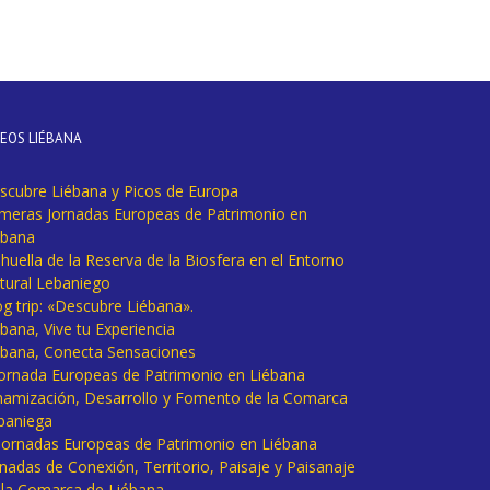
DEOS LIÉBANA
scubre Liébana y Picos de Europa
imeras Jornadas Europeas de Patrimonio en
ébana
huella de la Reserva de la Biosfera en el Entorno
tural Lebaniego
og trip: «Descubre Liébana».
bana, Vive tu Experiencia
ébana, Conecta Sensaciones
 Jornada Europeas de Patrimonio en Liébana
namización, Desarrollo y Fomento de la Comarca
baniega
I Jornadas Europeas de Patrimonio en Liébana
rnadas de Conexión, Territorio, Paisaje y Paisanaje
 la Comarca de Liébana