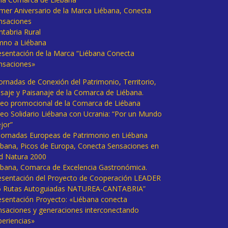
imer Aniversario de la Marca Liébana, Conecta
nsaciones
ntabria Rural
mno a Liébana
esentación de la Marca “Liébana Conecta
nsaciones»
Jornadas de Conexión del Patrimonio, Territorio,
isaje y Paisanaje de la Comarca de Liébana.
deo promocional de la Comarca de Liébana
deo Solidario Liébana con Ucrania: “Por un Mundo
jor”
 Jornadas Europeas de Patrimonio en Liébana
ébana, Picos de Europa, Conecta Sensaciones en
d Natura 2000
ébana, Comarca de Excelencia Gastronómica.
esentación del Proyecto de Cooperación LEADER
6 Rutas Autoguiadas NATUREA-CANTABRIA”
esentación Proyecto: «Liébana conecta
nsaciones y generaciones interconectando
periencias»