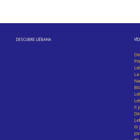
DESCUBRE LIÉBANA
VÍ
De
Pr
Li
La 
Na
Bl
Lié
Li
II
Di
Le
II
Jo
de