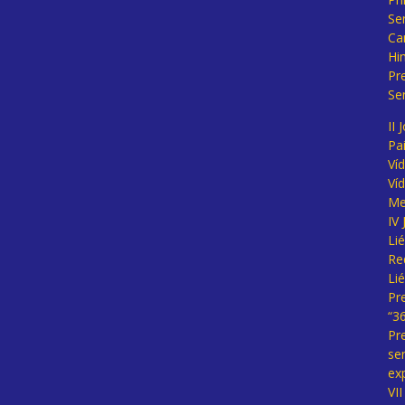
Se
Ca
Hi
Pr
Se
II 
Pa
Ví
Ví
Me
IV
Li
Re
Li
Pr
“3
Pr
se
ex
VI