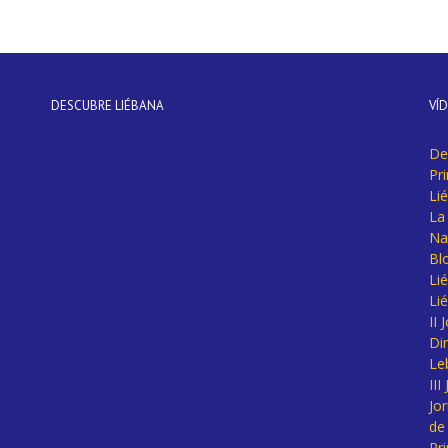
DESCUBRE LIÉBANA
VÍ
De
Pr
Li
La 
Na
Bl
Lié
Li
II
Di
Le
II
Jo
de
Pr